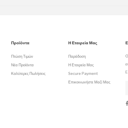
Προϊόντα
Η Εταιρεία Μας
Ε
Ο
Πτώση Τιμών
Παράδοση
ε
Νέα Προϊόντα
Η Εταιρεία Μας
E
Καλύτερες Πωλήσεις
Secure Payment
Επικοινωνήστε Μαζί Μας